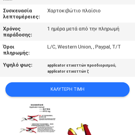
Συσκευασία
Χαρτοκιβώτιο πλαίσιο
ΠΟΙΟΤΙΚΌΣ
λεπτομέρειες:
ΈΛΕΓΧΟΣ
Χρόνος
1 ημέρα μετά από την πληρωμή
παράδοσης:
ΜΑΣ
Όροι
L/C, Western Union, , Paypal, T/T
ΕΛΆΤΕ
πληρωμής:
ΣΕ
Υψηλό φως:
,
applicator ετικεττών προσδιορισμού
ΕΠΑΦΉ
applicator ετικεττών ζ
ΜΕ
ΚΑΛΎΤΕΡΗ ΤΙΜΉ
ΕΙΔΉΣΕΙΣ
ΖΗΤΉΣΤΕ
ΈΝΑ