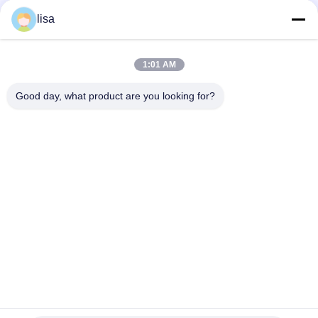
Νέο FOFIA RFID χάλυβα από αλουμίνιο Εφαρμοστής καρτέλας
lisa
αυτιών ζώων αγροτικής εκτροφής με κωδικοποίηση λέιζερ
για καρτέλες αυτιών βοοειδών χοίρων προβάτων και αλόγων
Νέο FOFIA Αλουμινένιο κράμα Jiangsu Farm Animal Ear Tag
1:01 AM
Applicator Λαζερική κωδικοποίηση για βοοειδή χοίρους
πρόβατα άλογα Ear Tags 3 μήνες
Good day, what product are you looking for?
Λαϊκή κατηγορία
Όλα
Μικροτσίπ 
Ζωικό Μικροτσίπ 
Αναμεταδοτών Του 
Ταυτότητας
ISO
Μικροτσίπ 
Ετικέτα Αυτιών 
Ταυτότητας 
Κτηνοτροφίας
Κατοικίδιων Ζώων
Ηλεκτρονικές 
Rfid Ετικέττα 
Ετικέττες Αυτιών
Αυτιών
Ανιχνευτής 
Αναγνώστης 
Μικροτσίπ RFID
Ραβδιών RFID