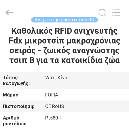
Wuxi
Fofia
Technology
Co.,
Ltd.
Ανιχνευτής μικροτσίπ RFID
All
Rights
Καθολικός RFID ανιχνευτής
ΣΠΊΤΙ
Reserved.
Fdx μικροτσίπ μακροχρόνιας
ΠΡΟΪΌΝΤΑ
σειράς - ζωικός αναγνώστης
τσιπ Β για τα κατοικίδια ζώα
ΒΊΝΤΕΟ
Τόπος
Wuxi, Κίνα
καταγωγής:
ΠΕΡΊΠΟΥ
ΕΜΕΊΣ
Μάρκα:
FOFIA
Πιστοποίηση:
CE RoHS
ΓΎΡΟΣ
Αριθμό
Pt580-Ι
ΕΡΓΟΣΤΑΣΊΩΝ
μοντέλου: