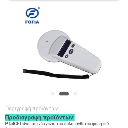
ΑΠΌΣΠΑΣΜΑ
SITEMAP
PRIVACY
POLICY
Περιγραφή προϊόντων
Προδιαγραφή προϊόντων:
Pt580-Ι
είναι μια νέα γενιά του πολυσύνθετου φορητού