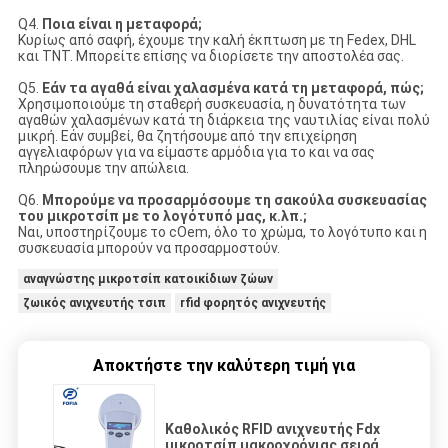
Q4.
Ποια είναι η μεταφορά;
Κυρίως από σαφή, έχουμε την καλή έκπτωση με τη Fedex, DHL
και TNT. Μπορείτε επίσης να διορίσετε την αποστολέα σας.
Q5.
Εάν τα αγαθά είναι χαλασμένα κατά τη μεταφορά, πώς;
Χρησιμοποιούμε τη σταθερή συσκευασία, η δυνατότητα των
αγαθών χαλασμένων κατά τη διάρκεια της ναυτιλίας είναι πολύ
μικρή. Εάν συμβεί, θα ζητήσουμε από την επιχείρηση
αγγελιαφόρων για να είμαστε αρμόδια για το και να σας
πληρώσουμε την απώλεια.
Q6.
Μπορούμε να προσαρμόσουμε τη σακούλα συσκευασίας
του μικροτσίπ με το λογότυπό μας, κ.λπ.;
Ναι, υποστηρίζουμε το cOem, όλο το χρώμα, το λογότυπο και η
συσκευασία μπορούν να προσαρμοστούν.
αναγνώστης μικροτσίπ κατοικίδιων ζώων
ζωικός ανιχνευτής τσιπ
rfid φορητός ανιχνευτής
Αποκτήστε την καλύτερη τιμή για
Καθολικός RFID ανιχνευτής Fdx
μικροτσίπ μακροχρόνιας σειράς