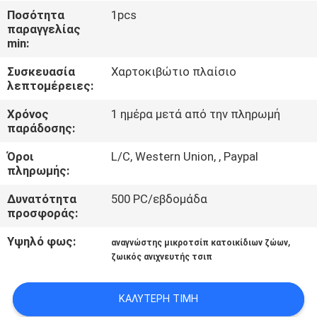
Ποσότητα
1pcs
ΠΟΙΟΤΙΚΌΣ
παραγγελίας
min:
ΈΛΕΓΧΟΣ
Συσκευασία
Χαρτοκιβώτιο πλαίσιο
λεπτομέρειες:
ΜΑΣ
Χρόνος
1 ημέρα μετά από την πληρωμή
ΕΛΆΤΕ
παράδοσης:
ΣΕ
Όροι
L/C, Western Union, , Paypal
ΕΠΑΦΉ
πληρωμής:
ΜΕ
Δυνατότητα
500 PC/εβδομάδα
προσφοράς:
ΕΙΔΉΣΕΙΣ
Υψηλό φως:
,
αναγνώστης μικροτσίπ κατοικίδιων ζώων
ζωικός ανιχνευτής τσιπ
ΖΗΤΉΣΤΕ
ΚΑΛΎΤΕΡΗ ΤΙΜΉ
ΈΝΑ