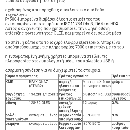
ζωικού αναγνώστη ταυτότητας
σχεδιασμένος και παραχθείς αποκλειστικά από Fofia
τεχνολογία.
Pt580-Ι μπορεί να διαβάσει όλες τις ετικέττες που
ανταποκρίνονται
στα πρότυπα ISO11784 fdx-β, ID64 και HDX
Αυτός ο ανιχνευτής που χρησιμοποιεί την υψηλή οθόνη
επίδειξης φωτεινότητας OLED, και μπορεί να δει σαφώς μέσα
το σπίτι ή κάτω από το ισχυρό ελαφρύ εξωτερικό. Μπορεί να
αποθηκεύσει μέχρι τις πληροφορίες 7000 ετικεττών με το του
η ενσωματωμένη μνήμη, χρήστες μπορεί να στείλει τις
πληροφορίες στον υπολογιστή μέσω του καλωδίου USB ή
ασύρματη σύνδεση για να διαχειριστεί τα στοιχεία.
Κύρια παράμετρος
Τρόπος εργασίας
Πρότυπα 
ΚΜΕ
ΒΡΑΧΙΟΝΑΣ
παροχή
Μπαταρία λίθιου
χρώμα
(STM32)
ηλεκτρικού
επαναφορτίσεων
ρεύματος
συχνότητα
134.2KHz/125KHz
τρόπος
bluetooth και USB
συσκευασί
εργασίας
επικοινωνίας
μέγεθος
οθόνη
128*32 OLED
συνεχής
12 ώρες
G.W.
χρόνος
απασχόλησης
ρολόι
ενσωματωμένος
θερμοκρασία
-30°C-65°C
N.W.
συστημάτων
αποθήκευσης
σειρήνα
ενσωματωμένος
θερμοκρασία
-30°C-50°C
αριθμός
λειτουργίας
κουμπιών