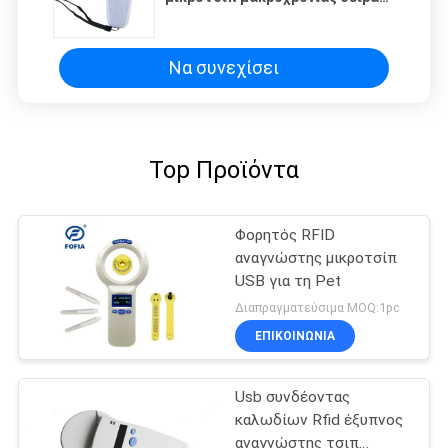
- ζωικός αναγνώστης τσιπ Β για
τα κατοικίδια ζώα
Να συνεχίσει
Top Προϊόντα
Φορητός RFID
αναγνώστης μικροτσίπ
USB για τη Pet
Διαπραγματεύσιμα MOQ:1pc
ΕΠΙΚΟΙΝΩΝΙΑ
Usb συνδέοντας
καλωδίων Rfid έξυπνος
αναγνώστης τσιπ