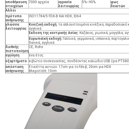
αποθήκευση
7000 αρχεία
υγρασία
5%~90%
φως
στοιχείων
λειτουργίας
δεικτών
Άλλοι
πρότυπα
ISO11784/5 FDX-Β ΚΑΙ HDX, ID64
ανάγνωσης
γλώσσα
Κινεζική εκδοχή
: τα απλουστευμένα κινέζικα, παραδοσιακό κ
λειτουργίας
αγγλικά
Έκδοση της κεντρικής Ασίας
: Καζάκος, ρωσικά, μογγόλα, αγ
Ευρωπαϊκή εκδοχή:
Γαλλικά, γερμανικά, ισπανικά, πορτογαλι
δανικά, αγγλικά
διεθνής
CE, Rohs
πιστοποίηση
εγγύηση
ένα έτος
εξαρτήματα
κιβώτιο συσκευασίας, συνδέοντας καλώδιο USB (για PT580
απόσταση
Ετικέττα αυτιών: 17cm για το fdx-β, 20cm για HDX
ανάγνωσης
Μικροτσίπ: 10cm