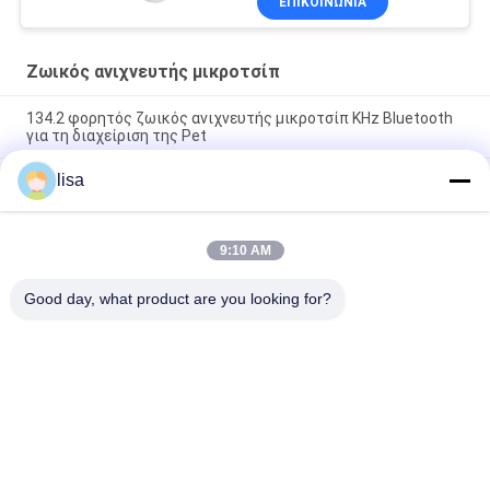
ΕΠΙΚΟΙΝΩΝΙΑ
σκύλου
Ζωικός ανιχνευτής μικροτσίπ
134.2 φορητός ζωικός ανιχνευτής μικροτσίπ KHz Bluetooth
για τη διαχείριση της Pet
lisa
Διαβάτης RFID για τα ζώα Τσιπ PT290 UHF σκάνερ μικροτσίπ
ζώων αναγνώστης ετικέτας ζώων
PT290 Διάβασης ακουστικών ετικετών RFID μεγάλης
9:10 AM
εμβέλειας Ανερόφθαλμος IP66 134.2KHz Για τα σήματα
αναγνώρισης ζώων
Good day, what product are you looking for?
Λαϊκή κατηγορία
Όλα
Μικροτσίπ 
Ζωικό Μικροτσίπ 
Αναμεταδοτών Του 
Ταυτότητας
ISO
Μικροτσίπ 
Ηλεκτρονικές 