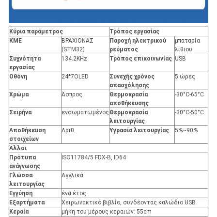
Κύρια παράμετρος
Τρόπος εργασίας
ΚΜΕ
ΒΡΑΧΙΟΝΑΣ
Παροχή ηλεκτρικού
μπαταρία
(STM32)
ρεύματος
λίθιου
Συχνότητα
134.2KHz
Τρόπος επικοινωνίας
USB
εργασίας
Οθόνη
24*7OLED
Συνεχής χρόνος
5 ώρες
απασχόλησης
Χρώμα
Άσπρος
Θερμοκρασία
-30°C-65°C
αποθήκευσης
Σειρήνα
ενσωματωμένος
Θερμοκρασία
-30°C-50°C
λειτουργίας
Αποθήκευση
Αριθ.
Υγρασία λειτουργίας
5%~90%
στοιχείων
Άλλοι
Πρότυπα
ISO11784/5 FDX-Β, ID64
ανάγνωσης
Γλώσσα
Αγγλικά
λειτουργίας
Εγγύηση
ένα έτος
Εξαρτήματα
Χειρωνακτικό βιβλίο, συνδέοντας καλώδιο USB
Κεραία
μήκη του μέρους κεραιών: 55cm