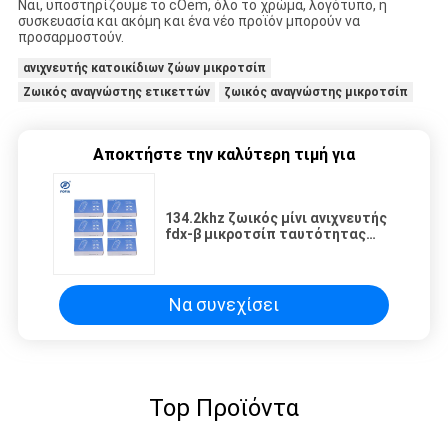
Ναι, υποστηρίζουμε το cOem, όλο το χρώμα, λογότυπο, η
συσκευασία και ακόμη και ένα νέο προϊόν μπορούν να
προσαρμοστούν.
ανιχνευτής κατοικίδιων ζώων μικροτσίπ
Ζωικός αναγνώστης ετικεττών
ζωικός αναγνώστης μικροτσίπ
Αποκτήστε την καλύτερη τιμή για
134.2khz ζωικός μίνι ανιχνευτής
fdx-β μικροτσίπ ταυτότητας
φορητός για τις γάτες
Να συνεχίσει
Top Προϊόντα