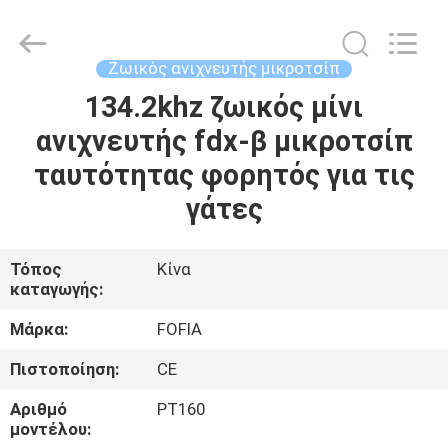
Wuxi
Fofia
Technology
Co.,
Ltd.
Ζωικός ανιχνευτής μικροτσίπ
All
Rights
134.2khz ζωικός μίνι
ΣΠΊΤΙ
Reserved.
ανιχνευτής fdx-β μικροτσίπ
ΠΡΟΪΌΝΤΑ
ταυτότητας φορητός για τις
γάτες
ΒΊΝΤΕΟ
Τόπος
Κίνα
καταγωγής:
ΠΕΡΊΠΟΥ
ΕΜΕΊΣ
Μάρκα:
FOFIA
Πιστοποίηση:
CE
ΓΎΡΟΣ
Αριθμό
PT160
ΕΡΓΟΣΤΑΣΊΩΝ
μοντέλου: