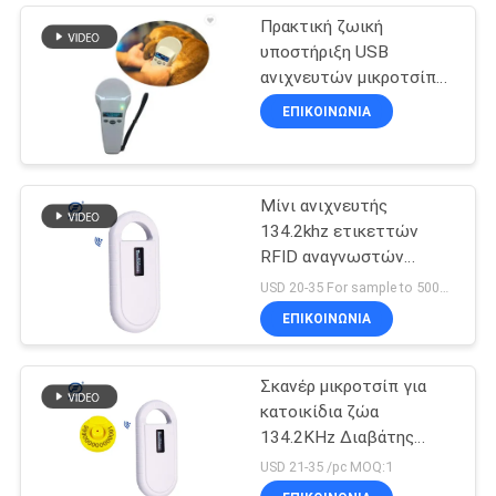
Πρακτική ζωική
υποστήριξη USB
ανιχνευτών μικροτσίπ
με την αποθήκευση 1000
ΕΠΙΚΟΙΝΩΝΙΑ
στοιχείων αρχείων
Μίνι ανιχνευτής
134.2khz ετικεττών
RFID αναγνωστών
μικροτσίπ ταυτότητας
USD 20-35 For sample to 500pcs MOQ:1PCS
Hanheld
ΕΠΙΚΟΙΝΩΝΙΑ
Σκανέρ μικροτσίπ για
κατοικίδια ζώα
134.2KHz Διαβάτης
μικροτσίπ ζώων PT160
USD 21-35 /pc MOQ:1
Σκανέρ μικροτσίπ