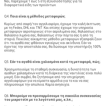
Ναι, παρέχουμε 1 έως 5 έτη εξουσιοδότησης για τα
διαφορετικά είδη των προϊόντων.
Q4.
Ποια είναι η μέθοδος μεταφορών;
Κυρίως από σαφή/τον αγγελιαφόρο, έχουμε την καλή έκπτωση
με τη Fedex, DHL και TNT. Και επίσης έχουμε την υπηρεσία
μεταφορών αεροπορικώς στον αερολιμένα σας, θαλασσίως στο
θαλάσσιο λιμένα σας, θαλασσίως στην πόρτα σας ή από τη
στεριά. Ποικίλες εύκαμπτες μέθοδοι μεταφορών εξασφαλίζουν
ότι τα αγαθά σας φθάνουν εγκαίρως και ακίνδυνα. Εάν να
έχοντας την αποστολέα σας, θα δώσουμε την υποστήριξη 100%
επίσης.
Q5.
Εάν τα αγαθά είναι χαλασμένα κατά τη μεταφορά, πώς;
Χρησιμοποιούμε τη σταθερή συσκευασία, η δυνατότητα των
αγαθών χαλασμένων κατά τη διάρκεια της ναυτιλίας είναι πολύ
μικρή. Εάν συμβεί, θα ζητήσουμε από την επιχείρηση
αγγελιαφόρων για να είμαστε αρμόδια για το και να σας
πληρώσουμε την απώλεια. Καμία ανησυχία.
Q6.
Μπορούμε να προσαρμόσουμε τη σακούλα συσκευασίας
του μικροτσίπ με το λογότυπό μας, κ.λπ.;