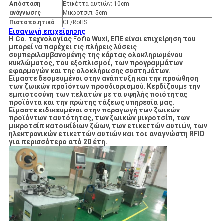
Απόσταση
Ετικέττα αυτιών: 10cm
ανάγνωσης
Μικροτσίπ: 5cm
Πιστοποιητικό
CE/RoHS
Εισαγωγή επιχείρησης
Η Co. τεχνολογίας Fofia Wuxi, ΕΠΕ είναι επιχείρηση που
μπορεί να παρέχει τις πλήρεις λύσεις
συμπεριλαμβανομένης της κάρτας ολοκληρωμένου
κυκλώματος, του εξοπλισμού, των προγραμμάτων
εφαρμογών και της ολοκλήρωσης συστημάτων.
Είμαστε δεσμευμένοι στην ανάπτυξη και την προώθηση
των ζωικών προϊόντων προσδιορισμού. Κερδίζουμε την
εμπιστοσύνη των πελατών με τα υψηλής ποιότητας
προϊόντα και την πρώτης τάξεως υπηρεσία μας.
Είμαστε ειδικευμένοι στην παραγωγή των ζωικών
προϊόντων ταυτότητας, των ζωικών μικροτσίπ, των
μικροτσίπ κατοικίδιων ζώων, των ετικεττών αυτιών, των
ηλεκτρονικών ετικεττών αυτιών και του αναγνώστη RFID
για περισσότερο από 20 έτη.