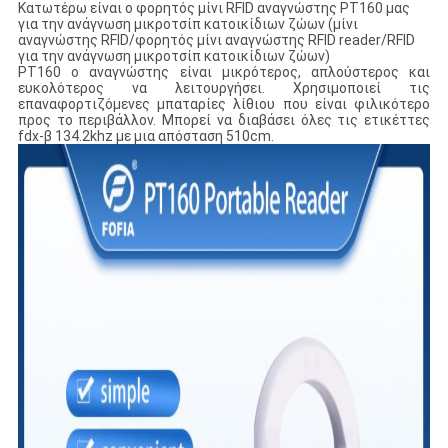
Κατωτέρω είναι ο φορητός μίνι RFID αναγνώστης PT160 μας
για την ανάγνωση μικροτσίπ κατοικίδιων ζώων (μίνι
αναγνώστης RFID/φορητός μίνι αναγνώστης RFID reader/RFID
για την ανάγνωση μικροτσίπ κατοικίδιων ζώων)
PT160 ο αναγνώστης είναι μικρότερος, απλούστερος και
ευκολότερος να λειτουργήσει. Χρησιμοποιεί τις
επαναφορτιζόμενες μπαταρίες λίθιου που είναι φιλικότερο
προς το περιβάλλον. Μπορεί να διαβάσει όλες τις ετικέττες
fdx-β 134.2khz με μια απόσταση 510cm.