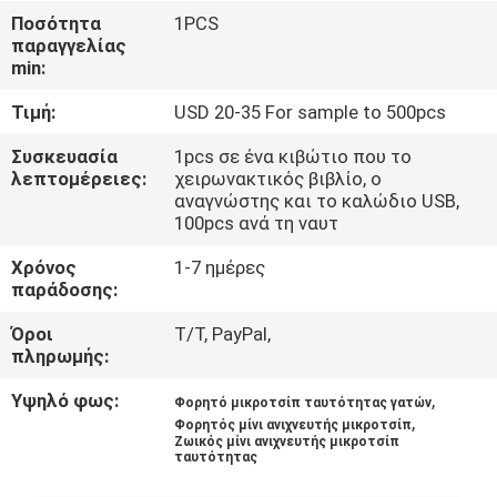
Ποσότητα
1PCS
ΠΟΙΟΤΙΚΌΣ
παραγγελίας
min:
ΈΛΕΓΧΟΣ
Τιμή:
USD 20-35 For sample to 500pcs
ΜΑΣ
Συσκευασία
1pcs σε ένα κιβώτιο που το
λεπτομέρειες:
χειρωνακτικός βιβλίο, ο
ΕΛΆΤΕ
αναγνώστης και το καλώδιο USB,
100pcs ανά τη ναυτ
ΣΕ
ΕΠΑΦΉ
Χρόνος
1-7 ημέρες
παράδοσης:
ΜΕ
Όροι
T/T, PayPal,
πληρωμής:
ΕΙΔΉΣΕΙΣ
Υψηλό φως:
,
Φορητό μικροτσίπ ταυτότητας γατών
,
Φορητός μίνι ανιχνευτής μικροτσίπ
ΖΗΤΉΣΤΕ
Ζωικός μίνι ανιχνευτής μικροτσίπ
ταυτότητας
ΈΝΑ