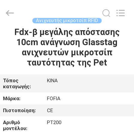
Wuxi
Fofia
Technology
Co.,
Ltd.
Ανιχνευτής μικροτσίπ RFID
All
Rights
Fdx-β μεγάλης απόστασης
ΣΠΊΤΙ
Reserved.
10cm ανάγνωση Glasstag
ΠΡΟΪΌΝΤΑ
ανιχνευτών μικροτσίπ
ταυτότητας της Pet
ΒΊΝΤΕΟ
Τόπος
ΚΙΝΑ
καταγωγής:
ΠΕΡΊΠΟΥ
ΕΜΕΊΣ
Μάρκα:
FOFIA
Πιστοποίηση:
CE
ΓΎΡΟΣ
Αριθμό
PT200
ΕΡΓΟΣΤΑΣΊΩΝ
μοντέλου: