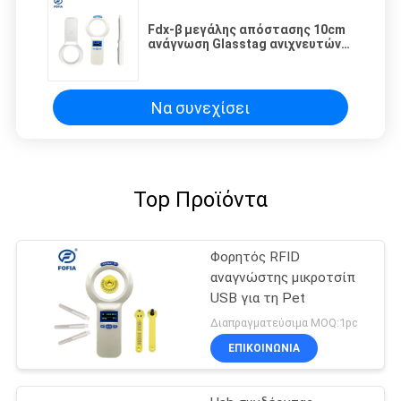
Fdx-β μεγάλης απόστασης 10cm
ανάγνωση Glasstag ανιχνευτών
μικροτσίπ ταυτότητας της Pet
Να συνεχίσει
Top Προϊόντα
Φορητός RFID
αναγνώστης μικροτσίπ
USB για τη Pet
Διαπραγματεύσιμα MOQ:1pc
ΕΠΙΚΟΙΝΩΝΙΑ