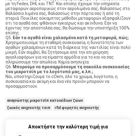
με τη Fedex, DHL και TNT. Και επίσης έχουμε την υπηρεσία
μεταφορών αεροπορικώς στον αερολιμένα σας, θαλασσίως στο
θαλάσσιο λιμένα σας, θαλασσίως στην πόρτα σας ή από τη
στεριά. Ποικίλες εύκαμπτες μέθοδοι μεταφορών εξασφαλίζουν
ότι τα αγαθά σας φθάνουν εγκαίρως και ακίνδυνα. Εάν να
έχοντας την αποστολέα σας, θα δώσουμε την υποστήριξη 100%
επίσης.
Q5.
Εάν τα αγαθά είναι χαλασμένα κατά τη μεταφορά, πώς;
Χρησιμοποιούμε τη σταθερή συσκευασία, η δυνατότητα των
αγαθών χαλασμένων κατά τη διάρκεια της ναυτιλίας είναι πολύ
μικρή. Εάν συμβεί, θα ζητήσουμε από την επιχείρηση
αγγελιαφόρων για να είμαστε αρμόδια για το και να σας
πληρώσουμε την απώλεια. Καμία ανησυχία.
Q6.
Μπορούμε να προσαρμόσουμε τη σακούλα συσκευασίας
του μικροτσίπ με το λογότυπό μας, κ.λπ.;
Ναι, υποστηρίζουμε το cOem, όλο το χρώμα, λογότυπο, η
συσκευασία και ακόμη και ένα νέο προϊόν μπορούν να
προσαρμοστούν.
αναγνώστης μικροτσίπ κατοικίδιων ζώων
ζωικός ανιχνευτής τσιπ
rfid φορητός ανιχνευτής
Αποκτήστε την καλύτερη τιμή για