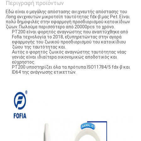
Περιγραφή προϊόντων
Εδώ είναι ο μεγάλης απόστασης ανιχνευτής απόστασης του
/long ανιχνευτών μικροτσίπ ταυτότητας fdx-β μας Pet. Είναι
πολύ δημοφιλές στην εφαρμογή προσδιορισμού κατοικίδιων
ζώων. Πωλούμε περισσότερο από 20000pcs το χρόνο.
PT200 είναι φορητός αναγνώστης που αναπτύχθηκε από
Fofia τεχνολογία το 2018, εξυπηρετώντας στην αγορά
εφαρμογής του ζωικού προσδιορισμού του κατοικίδιου
ζώου της ταυτότητας και.
Αυτός ο φορητός ζωικός αναγνώστης ταυτότητας νέας
γενιάς είναι ιδιαίτερα οικονομικώς αποδοτικός και
εύχρηστος.
PT200 υποστηρίζει όλα τα πρότυπα ISO11784/5 fdx-β και
ID64 της ανάγνωσης ετικεττών.