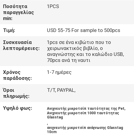
Ποσότητα
1PCS
ΠΟΙΟΤΙΚΌΣ
παραγγελίας
min:
ΈΛΕΓΧΟΣ
Τιμή:
USD 55-75 For sample to 500pcs
ΜΑΣ
Συσκευασία
1pcs σε ένα κιβώτιο που το
λεπτομέρειες:
χειρωνακτικός βιβλίο, ο
ΕΛΆΤΕ
αναγνώστης και το καλώδιο USB,
70pcs ανά τη ναυτι
ΣΕ
ΕΠΑΦΉ
Χρόνος
1-7 ημέρες
παράδοσης:
ΜΕ
Όροι
T/T, PAYPAL,
πληρωμής:
ΕΙΔΉΣΕΙΣ
Υψηλό φως:
,
Ανιχνευτής μικροτσίπ ταυτότητας της Pet
Ανιχνευτής μικροτσίπ 1000 ταυτότητας
Glasstag
ΖΗΤΉΣΤΕ
,
ανιχνευτής μικροτσίπ ανάγνωσης Glasstag
ΈΝΑ
10cm