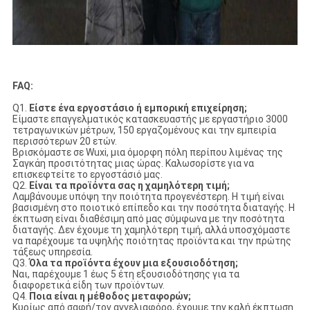
FAQ:
Q1.
Είστε ένα εργοστάσιο ή εμπορική επιχείρηση;
Είμαστε επαγγελματικός κατασκευαστής με εργαστήριο 3000
τετραγωνικών μέτρων, 150 εργαζομένους και την εμπειρία
περισσότερων 20 ετών.
Βρισκόμαστε σε Wuxi, μια όμορφη πόλη περίπου λιμένας της
Σαγκάη προσιτότητας μιας ώρας. Καλωσορίστε για να
επισκεφτείτε το εργοστάσιό μας.
Q2.
Είναι τα προϊόντα σας η χαμηλότερη τιμή;
Λαμβάνουμε υπόψη την ποιότητα προγενέστερη. Η τιμή είναι
βασισμένη στο ποιοτικό επίπεδο και την ποσότητα διαταγής. Η
έκπτωση είναι διαθέσιμη από μας σύμφωνα με την ποσότητα
διαταγής. Δεν έχουμε τη χαμηλότερη τιμή, αλλά υποσχόμαστε
να παρέχουμε τα υψηλής ποιότητας προϊόντα και την πρώτης
τάξεως υπηρεσία.
Q3.
Όλα τα προϊόντα έχουν μια εξουσιοδότηση;
Ναι, παρέχουμε 1 έως 5 έτη εξουσιοδότησης για τα
διαφορετικά είδη των προϊόντων.
Q4.
Ποια είναι η μέθοδος μεταφορών;
Κυρίως από σαφή/τον αγγελιαφόρο, έχουμε την καλή έκπτωση