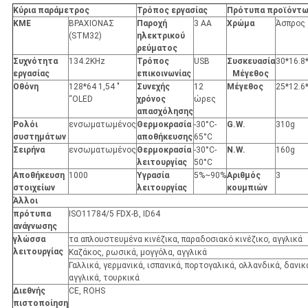
Κύρια παράμετρος
Τρόπος εργασίας
Πρότυπα προϊόντω
ΚΜΕ
ΒΡΑΧΙΟΝΑΣ
Παροχή
3 AA
Χρώμα
Άσπρος
(STM32)
ηλεκτρικού
ρεύματος
Συχνότητα
134.2KHz
Τρόπος
USB
Συσκευασία
30*16.8
εργασίας
επικοινωνίας
Μέγεθος
Οθόνη
128*64 1,54 "
Συνεχής
12
Μέγεθος
25*12.6
“OLED
χρόνος
ώρες
απασχόλησης
Ρολόι
ενσωματωμένος
Θερμοκρασία
-30°C-
G.W.
310g
συστημάτων
αποθήκευσης
65°C
Σειρήνα
ενσωματωμένος
Θερμοκρασία
-30°C-
N.W.
160g
λειτουργίας
50°C
Αποθήκευση
1000
Υγρασία
5%~90%
Αριθμός
3
στοιχείων
λειτουργίας
κουμπιών
Άλλοι
πρότυπα
ISO11784/5 FDX-Β, ID64
ανάγνωσης
γλώσσα
τα απλουστευμένα κινέζικα, παραδοσιακό κινέζικο, αγγλικά
λειτουργίας
Καζάκος, ρωσικά, μογγόλα, αγγλικά
Γαλλικά, γερμανικά, ισπανικά, πορτογαλικά, ολλανδικά, δανικ
αγγλικά, τουρκικά
Διεθνής
CE, ROHS
πιστοποίηση