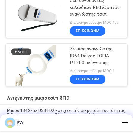
Usb συνδέοντας
καλωδίων Rfid έξυπνος
αναγνώστης τσιπ
αναγνωστών ζωικός
Διαπραγματεύσιμα MOQ:1pc
ΕΠΙΚΟΙΝΩΝΙΑ
Ζωικός αναγνώστης
ID64 Deivce FOFIA
PT200 ανάγνωσης
ανιχνευτών μικροτσίπ
Διαπραγματεύσιμα MOQ:1
ταυτότητας RFID του
ΕΠΙΚΟΙΝΩΝΙΑ
ISO
Ανιχνευτής μικροτσίπ RFID
Μικρό 134.2khz USB FDX - ανιχνευτής μικροτσίπ ταυτότητας
Β Pet με την επαναφορτιζόμενη μπαταρία λίθιου
lisa
134.2 ζωικός ανιχνευτής μικροτσίπ Khz RFID για το ζωικό
κεφάλαιο/τον προσδιορισμό της Pet