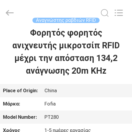
2026
Wuxi
Fofia
Technology
Αναγνώστης ραβδιών RFID
Co.,
Ltd.
Φορητός φορητός
ΣΠΊΤΙ
All
Rights
Reserved.
ανιχνευτής μικροτσίπ RFID
ΠΡΟΪΌΝΤΑ
μέχρι την απόσταση 134,2
ανάγνωσης 20m KHz
ΒΊΝΤΕΟ
Place of Origin:
China
ΠΕΡΊΠΟΥ
Μάρκα:
Fofia
ΕΜΕΊΣ
Model Number:
PT280
ΓΎΡΟΣ
Χρόνος
1-5 ημέρες εργασίας