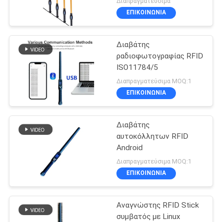
Διαπραγματεύσιμα
τη μεγάλη αποθήκευση
ΕΠΙΚΟΙΝΩΝΙΑ
στοιχείων
Διαβάτης
ραδιοφωτογραφίας RFID
ISO11784/5
Διαπραγματεύσιμα MOQ:1
ΕΠΙΚΟΙΝΩΝΙΑ
Διαβάτης
αυτοκόλλητων RFID
Android
Διαπραγματεύσιμα MOQ:1
ΕΠΙΚΟΙΝΩΝΙΑ
Αναγνώστης RFID Stick
συμβατός με Linux