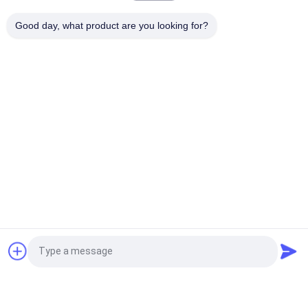
Φορητός ζωικός προσδιορισμός αναγνωστών ραβδιών RFID
Good day, what product are you looking for?
με την οθόνη 128 * 32 OLED
Λαϊκή κατηγορία
Όλα
Μικροτσίπ 
Ζωικό Μικροτσίπ 
Αναμεταδοτών Του 
Ταυτότητας
ISO
Μικροτσίπ 
Ετικέτα Αυτιών 
Ταυτότητας 
Κτηνοτροφίας
Κατοικίδιων Ζώων
Ηλεκτρονικές 
Rfid Ετικέττα 
Ετικέττες Αυτιών
Αυτιών
Ανιχνευτής 
Αναγνώστης 
Αίτηση κράτησης
Μικροτσίπ RFID
Ραβδιών RFID