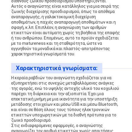
διεθνούς ζωικού προσδιορισμού υποστηρίζονται.
Αυτός ο αναγνώστης είναι κατάλληλος για μια σειρά της
ζωικής διαχείρισης προσδιορισμού, όπως το απόθεμα
αναπαραγωγής, η γαλακτοκομική διαχείριση
αποθεμάτων, η παχιές αναπαραγωγή αποθεμάτων και η
σφαγή, κ.λπ. Επιπλέον, η αναγνώριση των αριθμών
ετικεττών είναι αυτόματη χωρίς τη βοήθεια της επαφής
ή του ανθρώπου. Επομένως, αυτό το προϊόν σχεδιάζεται
με το matureness και τη σταθερότητα, ώστε να
εγγυηθούν τα μοναδικά και πλαστός-αποτρέποντας
χαρακτηριστικά γνωρίσματά του.
Χαρακτηριστικά γνωρίσματα:
Η κεραία ραβδιών του αναγνώστη σχεδιάζεται για να
εξυπηρετήσει στις συνεχώς μεταβαλλόμενες ανάγκες
της αγοράς, ενώ το υψηλής αντοχής υλικό του κοχυλιού
παρέχει τη διάρκεια και την αξιοπιστία. Έχει μια
επεκτατική μνήμη με μια ικανότητα για την υποστήριξη
μετάδοσης στοιχείων και μέσω USB και μέσω Bluetooth,
και είναι σε θέση όλους τους τύπους ηλεκτρονικών
ετικεττών υποχωρητικών με τα διεθνή πρότυπα για το
ζωικό προσδιορισμό.
Στις ενδιαφερόμενες εφαρμογές, ο αναγνώστης
αναγνωρίζει τον αριθμό ετικεττών χωρίς απαιτήσεις