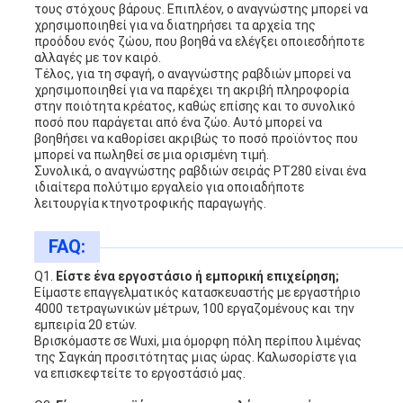
τους στόχους βάρους. Επιπλέον, ο αναγνώστης μπορεί να
χρησιμοποιηθεί για να διατηρήσει τα αρχεία της
προόδου ενός ζώου, που βοηθά να ελέγξει οποιεσδήποτε
αλλαγές με τον καιρό.
Τέλος, για τη σφαγή, ο αναγνώστης ραβδιών μπορεί να
χρησιμοποιηθεί για να παρέχει τη ακριβή πληροφορία
στην ποιότητα κρέατος, καθώς επίσης και το συνολικό
ποσό που παράγεται από ένα ζώο. Αυτό μπορεί να
βοηθήσει να καθορίσει ακριβώς το ποσό προϊόντος που
μπορεί να πωληθεί σε μια ορισμένη τιμή.
Συνολικά, ο αναγνώστης ραβδιών σειράς PT280 είναι ένα
ιδιαίτερα πολύτιμο εργαλείο για οποιαδήποτε
λειτουργία κτηνοτροφικής παραγωγής.
FAQ:
Q1.
Είστε ένα εργοστάσιο ή εμπορική επιχείρηση;
Είμαστε επαγγελματικός κατασκευαστής με εργαστήριο
4000 τετραγωνικών μέτρων, 100 εργαζομένους και την
εμπειρία 20 ετών.
Βρισκόμαστε σε Wuxi, μια όμορφη πόλη περίπου λιμένας
της Σαγκάη προσιτότητας μιας ώρας. Καλωσορίστε για
να επισκεφτείτε το εργοστάσιό μας.