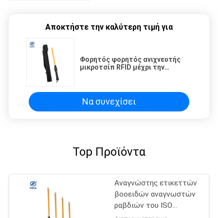
Αποκτήστε την καλύτερη τιμή για
Φορητός φορητός ανιχνευτής
μικροτσίπ RFID μέχρι την
απόσταση 134,2 ανάγνωσης 20m
KHz
Να συνεχίσει
Top Προϊόντα
Αναγνώστης ετικεττών
βοοειδών αναγνωστών
ραβδιών του ISO
11784/11785 LF RFID με