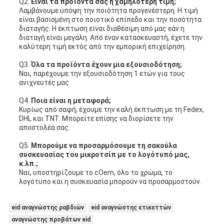
Q2.
Είναι τα προϊόντα σας η χαμηλότερη τιμή;
Λαμβάνουμε υπόψη την ποιότητα προγενέστερη. Η τιμή
είναι βασισμένη στο ποιοτικό επίπεδο και την ποσότητα
διαταγής. Η έκπτωση είναι διαθέσιμη από μας εάν η
διαταγή είναι μεγάλη. Από έναν κατασκευαστή, έχετε την
καλύτερη τιμή εκτός από την εμπορική επιχείρηση.
Q3.
Όλα τα προϊόντα έχουν μια εξουσιοδότηση;
Ναι, παρέχουμε την εξουσιοδότηση 1 ετών για τους
ανιχνευτές μας.
Q4.
Ποια είναι η μεταφορά;
Κυρίως από σαφή, έχουμε την καλή έκπτωση με τη Fedex,
DHL και TNT. Μπορείτε επίσης να διορίσετε την
αποστολέα σας.
Q5.
Μπορούμε να προσαρμόσουμε τη σακούλα
συσκευασίας του μικροτσίπ με το λογότυπό μας,
κ.λπ.;
Ναι, υποστηρίζουμε το cOem, όλο το χρώμα, το
λογότυπο και η συσκευασία μπορούν να προσαρμοστούν.
eid αναγνώστης ραβδιών
eid αναγνώστης ετικεττών
αναγνώστης προβάτων eid