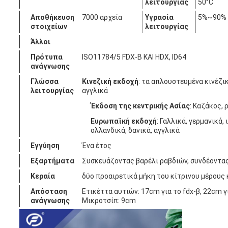
λειτουργίας
50°C
Αποθήκευση
7000 αρχεία
Υγρασία
5%~90%
στοιχείων
λειτουργίας
Άλλοι
Πρότυπα
ISO11784/5 FDX-Β ΚΑΙ HDX, ID64
ανάγνωσης
Γλώσσα
Κινεζική εκδοχή
: τα απλουστευμένα κινέζι
λειτουργίας
αγγλικά
Έκδοση της κεντρικής Ασίας
: Καζάκος, 
Ευρωπαϊκή εκδοχή
: Γαλλικά, γερμανικά,
ολλανδικά, δανικά, αγγλικά
Εγγύηση
Ένα έτος
Εξαρτήματα
Συσκευάζοντας βαρέλι ραβδιών, συνδέοντα
Κεραία
δύο προαιρετικά μήκη του κίτρινου μέρους
Απόσταση
Ετικέττα αυτιών: 17cm για το fdx-β, 22cm γ
ανάγνωσης
Μικροτσίπ: 9cm