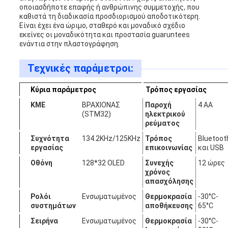
οποιασδήποτε επαφής ή ανθρώπινης συμμετοχής, που
καθιστά τη διαδικασία προσδιορισμού αποδοτικότερη.
Είναι έχει ένα ώριμο, σταθερό και μοναδικό σχέδιο
εκείνες οι μοναδικότητα και προστασία guaruntees
ενάντια στην πλαστογράφηση.
Τεχνικές παράμετροι:
Κύρια παράμετρος
Τρόπος εργασίας
ΚΜΕ
ΒΡΑΧΙΟΝΑΣ
Παροχή
4 AA
(STM32)
ηλεκτρικού
ρεύματος
Συχνότητα
134.2KHz/125KHz
Τρόπος
Bluetoot
εργασίας
επικοινωνίας
και USB
Οθόνη
128*32 OLED
Συνεχής
12 ώρες
χρόνος
απασχόλησης
Ρολόι
Ενσωματωμένος
Θερμοκρασία
-30°C-
συστημάτων
αποθήκευσης
65°C
Σειρήνα
Ενσωματωμένος
Θερμοκρασία
-30°C-