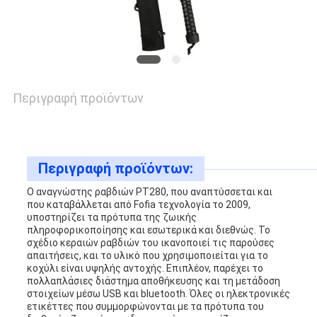
ΕΙΔΉΣΕΙΣ
ΖΗΤΉΣΤΕ
ΈΝΑ
Περιγραφή προϊόντων
ΑΠΌΣΠΑΣΜΑ
Περιγραφή προϊόντων:
SITEMAP
Ο αναγνώστης ραβδιών PT280, που αναπτύσσεται και
που καταβάλλεται από Fofia τεχνολογία το 2009,
υποστηρίζει τα πρότυπα της ζωικής
PRIVACY
πληροφορικοποίησης και εσωτερικά και διεθνώς. Το
σχέδιο κεραιών ραβδιών του ικανοποιεί τις παρούσες
απαιτήσεις, και το υλικό που χρησιμοποιείται για το
POLICY
κοχύλι είναι υψηλής αντοχής. Επιπλέον, παρέχει το
πολλαπλάσιες διάστημα αποθήκευσης και τη μετάδοση
στοιχείων μέσω USB και bluetooth. Όλες οι ηλεκτρονικές
ετικέττες που συμμορφώνονται με τα πρότυπα του