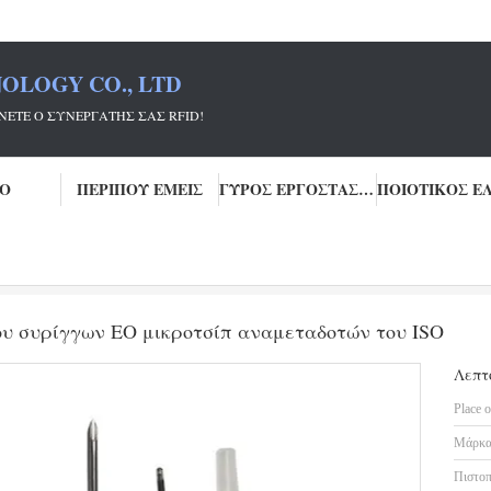
OLOGY CO., LTD
ΡΓΆΤΗΣ ΣΑΣ RFID!
ΕΟ
ΠΕΡΊΠΟΥ ΕΜΕΊΣ
ΓΎΡΟΣ ΕΡΓΟΣΤΑΣΊΩΝ
π αναμεταδοτών του ISO
6.86g αποστείρωση 1.4*8mm αερίου συρίγ
ου συρίγγων EO μικροτσίπ αναμεταδοτών του ISO
Λεπτ
Place o
Μάρκα
Πιστοπ