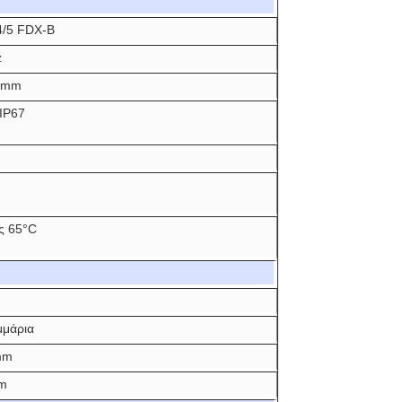
4/5 FDX-B
z
2mm
 IP67
ς 65°C
μμάρια
mm
mm