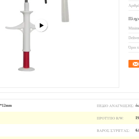
Αριθμό
Πληρ
Minimu
Delive
Όροι π
ΠΕΔΊΟ ΑΝΆΓΝΩΣΗΣ:
12*12mm
έ
ΠΡΌΤΥΠΟ R/W:
I
ΒΆΡΟΣ ΣΎΡΙΓΓΑΣ:
6.