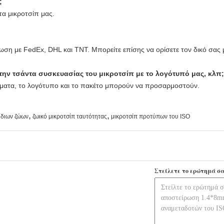
;
τα μικροτσίπ μας.
ωση με FedEx, DHL και TNT. Μπορείτε επίσης να ορίσετε τον δικό σας
ν τσάντα συσκευασίας του μικροτσίπ με το λογότυπό μας, κλπ;
ματα, το λογότυπο και το πακέτο μπορούν να προσαρμοστούν.
,
,
ίδιων ζώων
ζωικό μικροτσίπ ταυτότητας
μικροτσίπ προτύπων του ISO
Στείλετε το ερώτημά σα