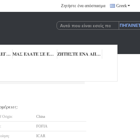
Ζητήστε ένα απόσπασμα
Greek
ΠΟΙΟΤΙΚΌΣ ΈΛΕΓΧΟΣ
ΜΑΣ ΕΛΆΤΕ ΣΕ ΕΠΑΦΉ ΜΕ
ΖΗΤΉΣΤΕ ΈΝΑ ΑΠΌΣΠΑΣΜΑ
γων EO μικροτσίπ αναμεταδοτών του ISO
ομέρειες:
f Origin:
China
:
FOFIA
οίηση:
ICAR