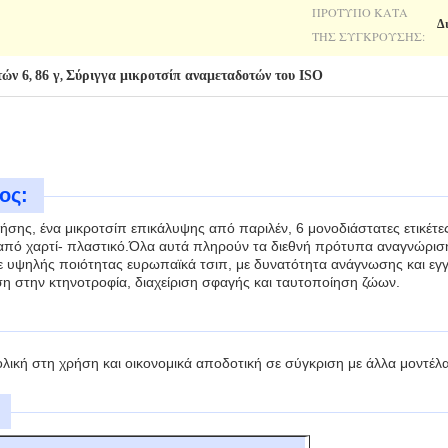
ΠΡΌΤΥΠΟ ΚΑΤΆ
Δ
ΤΗΣ ΣΎΓΚΡΟΥΣΗΣ:
τών 6
86 γ
Σύριγγα μικροτσίπ αναμεταδοτών του ISO
,
,
ος:
ρήσης, ένα μικροτσίπ επικάλυψης από παριλέν, 6 μονοδιάστατες ετικέτε
πό χαρτί- πλαστικό.Όλα αυτά πληρούν τα διεθνή πρότυπα αναγνώρισ
ε υψηλής ποιότητας ευρωπαϊκά τσιπ, με δυνατότητα ανάγνωσης και εγγ
ση στην κτηνοτροφία, διαχείριση σφαγής και ταυτοποίηση ζώων.
ολική στη χρήση και οικονομικά αποδοτική σε σύγκριση με άλλα μοντέλα