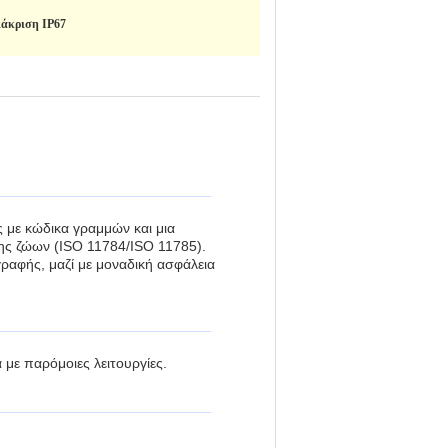
ιάκριση IP67
ς με κώδικα γραμμών και μια
ης ζώων (ISO 11784/ISO 11785).
ραφής, μαζί με μοναδική ασφάλεια
 με παρόμοιες λειτουργίες.