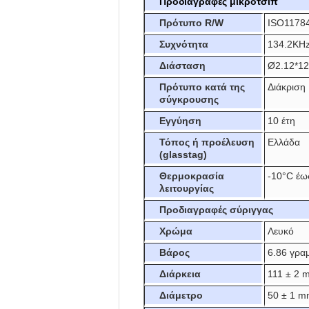
Προδιαγραφές μικροτσίπ
Πρότυπο R/W
ISO1178
Συχνότητα
134.2KH
Διάσταση
Ø2.12*1
Πρότυπο κατά της
Διάκριση
σύγκρουσης
Εγγύηση
10 έτη
Τόπος ή προέλευση
Ελλάδα
(glasstag)
Θερμοκρασία
-10°C έω
λειτουργίας
Προδιαγραφές σύριγγας
Χρώμα
Λευκό
Βάρος
6.86 γρα
Διάρκεια
111 ± 2 
Διάμετρο
50 ± 1 