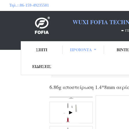
Τηλ.::
86-159-49235501
WUXI FOFIA TECHN
➨ ΓΊΝΕΤΕ Ο ΣΥΝΕ
ΣΠΊΤΙ
ΠΡΟΪΌΝΤΑ
ΒΊΝΤ
ΕΙΔΉΣΕΙΣ
Αρχική Σελίδα
Προϊόντα
Μικροτσί
6.86g αποστείρωση 1.4*8mm αερί