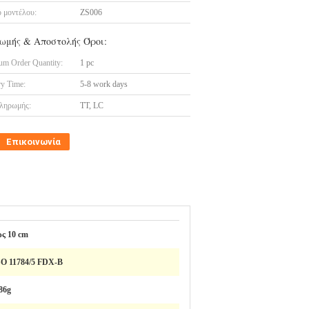
 μοντέλου:
ZS006
ωμής & Αποστολής Όροι:
m Order Quantity:
1 pc
ry Time:
5-8 work days
ληρωμής:
TT, LC
Επικοινωνία
ως 10 cm
SO 11784/5 FDX-B
86g