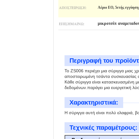
ΑΠΟΣΤΕΊΡΩΣΗ:
Αέριο EO, 5ετής εγγύηση
ΕΠΙΣΗΜΑΊΝΩ:
μικροτσίπ αναμεταδο
Περιγραφή του προϊόντ
Το ZS006 περιέχει μια σύριγγα μιας χ
αποστειρωμένη τσάντα συσκευασίας α
Κάθε σύριγγα είναι κατασκευασμένη μ
δεδομένων.παράγει μια ευεργετική λύ
Χαρακτηριστικά:
Η σύριγγα αυτή είναι πολύ ελαφριά, β
Τεχνικές παραμέτρους: