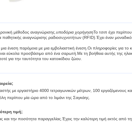
κτρονική μέθοδος αναγνώρισης.
υποδόρια χορήγηση
Το τσιπ έχει περίπο
γία παθητικής αναγνώρισης ραδιοσυχνοτήτων (RFID).Έχει έναν μοναδικό
αι μια ένεση παρόμοια με μια εμβολιαστική ένεση.Οι πληροφορίες για το κ
είναι εύκολα προσβάσιμο από ένα σαρωτή.Με τη βοήθεια αυτής της ηλεκτ
τέ για την ταυτότητα του κατοικίδιου ζώου.
αιρεία;
αστής με εργαστήριο 4000 τετραγωνικών μέτρων, 100 εργαζόμενους και
λη περίπου μία ώρα από το λιμάνι της Σαγκάης.
ότερη τιμή;
ας και την ποσότητα παραγγελίας.Έχεις την καλύτερη τιμή εκτός από την