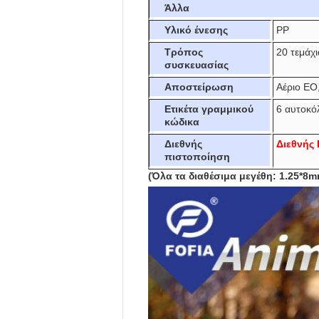
Άλλα
Υλικό ένεσης
PP
Τρόπος
20 τεμάχ
συσκευασίας
Αποστείρωση
Αέριο EO
Ετικέτα γραμμικού
6 αυτοκό
κώδικα
Διεθνής
Διεθνής
πιστοποίηση
(Όλα τα διαθέσιμα μεγέθη: 1.25*8