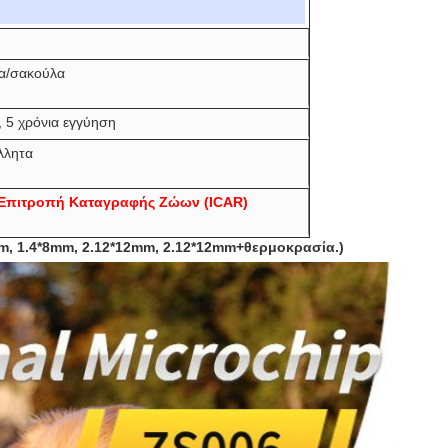
ια/σακούλα
, 5 χρόνια εγγύηση
λλητα
 Επιτροπή Καταγραφής Ζώων (ICAR)
mm, 1.4*8mm, 2.12*12mm, 2.12*12mm+θερμοκρασία.)