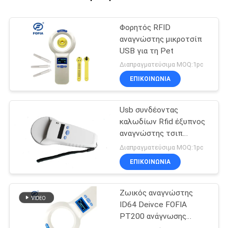
Φορητός RFID
αναγνώστης μικροτσίπ
USB για τη Pet
Διαπραγματεύσιμα MOQ:1pc
ΕΠΙΚΟΙΝΩΝΙΑ
Usb συνδέοντας
καλωδίων Rfid έξυπνος
αναγνώστης τσιπ
αναγνωστών ζωικός
Διαπραγματεύσιμα MOQ:1pc
ΕΠΙΚΟΙΝΩΝΙΑ
Ζωικός αναγνώστης
ID64 Deivce FOFIA
PT200 ανάγνωσης