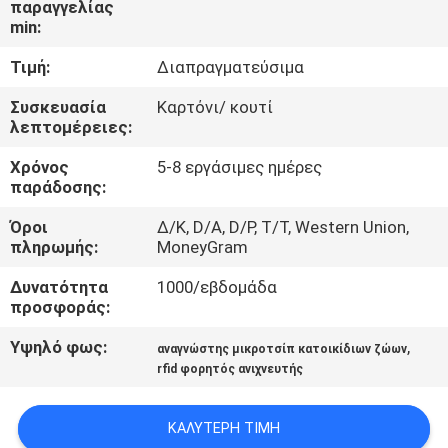
παραγγελίας
min:
ΠΟΙΟΤΙΚΌΣ
Τιμή:
Διαπραγματεύσιμα
ΈΛΕΓΧΟΣ
Συσκευασία
Καρτόνι/ κουτί
λεπτομέρειες:
ΜΑΣ
Χρόνος
5-8 εργάσιμες ημέρες
ΕΛΆΤΕ
παράδοσης:
ΣΕ
Όροι
Δ/Κ, D/Α, D/P, T/T, Western Union,
ΕΠΑΦΉ
πληρωμής:
MoneyGram
ΜΕ
Δυνατότητα
1000/εβδομάδα
προσφοράς:
ΕΙΔΉΣΕΙΣ
Υψηλό φως:
,
αναγνώστης μικροτσίπ κατοικίδιων ζώων
rfid φορητός ανιχνευτής
ΖΗΤΉΣΤΕ
ΚΑΛΎΤΕΡΗ ΤΙΜΉ
ΈΝΑ