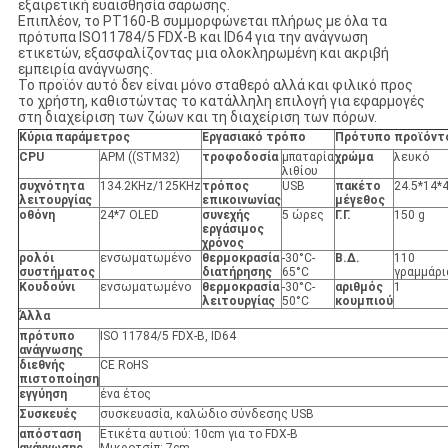
εξαιρετική ευαισθησία σάρωσης.
Επιπλέον, το PT160-B συμμορφώνεται πλήρως με όλα τα
πρότυπα ISO11784/5 FDX-B και ID64 για την ανάγνωση
ετικετών, εξασφαλίζοντας μια ολοκληρωμένη και ακριβή
εμπειρία ανάγνωσης.
Το προϊόν αυτό δεν είναι μόνο σταθερό αλλά και φιλικό προς
το χρήστη, καθιστώντας το κατάλληλη επιλογή για εφαρμογές
στη διαχείριση των ζώων και τη διαχείριση των πόρων.
Κύρια παράμετρος
Εργασιακό τρόπο
Πρότυπο προϊόντ
CPU
ΑΡΜ ((STM32)
τροφοδοσία
μπαταρία
χρώμα
λευκό
λιθίου
συχνότητα
134.2KHz/125KHz
τρόπος
USB
πακέτο
24.5*14*
λειτουργίας
επικοινωνίας
μέγεθος
οθόνη
24*7 OLED
συνεχής
5 ώρες
Γ.Γ.
150 g
εργάσιμος
χρόνος
ρολόι
ενσωματωμένο
θερμοκρασία
-30°C-
Β.Δ.
110
συστήματος
διατήρησης
65°C
γραμμάρι
Κουδούνι
ενσωματωμένο
θερμοκρασία
-30°C-
αριθμός
1
λειτουργίας
50°C
κουμπιού
Άλλα
πρότυπο
ISO 11784/5 FDX-B, ID64
ανάγνωσης
διεθνής
CE RoHS
πιστοποίηση
εγγύηση
ένα έτος
Συσκευές
συσκευασία, καλώδιο σύνδεσης USB
απόσταση
Ετικέτα αυτιού: 10cm για το FDX-B