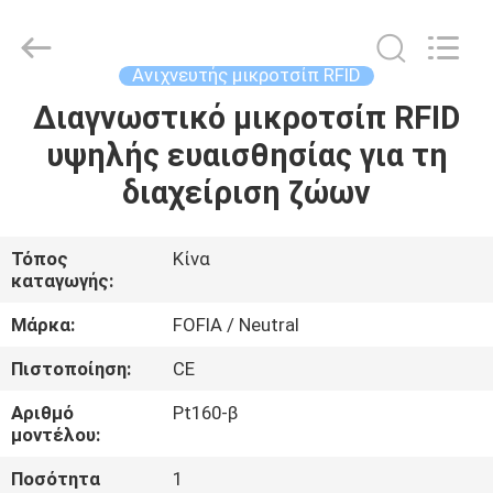
Wuxi
Fofia
Technology
Co.,
Ltd.
Ανιχνευτής μικροτσίπ RFID
All
Rights
Διαγνωστικό μικροτσίπ RFID
ΣΠΊΤΙ
Reserved.
υψηλής ευαισθησίας για τη
ΠΡΟΪΌΝΤΑ
διαχείριση ζώων
ΒΊΝΤΕΟ
Τόπος
Κίνα
καταγωγής:
ΠΕΡΊΠΟΥ
Μάρκα:
FOFIA / Neutral
ΕΜΕΊΣ
Πιστοποίηση:
CE
Αριθμό
Pt160-β
ΓΎΡΟΣ
μοντέλου:
ΕΡΓΟΣΤΑΣΊΩΝ
Ποσότητα
1