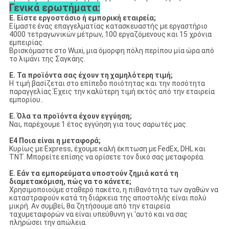
Γενικά ερωτήματα:
Ε. Είστε εργοστάσιο ή εμπορική εταιρεία;
Είμαστε ένας επαγγελματίας κατασκευαστής με εργαστήριο
4000 τετραγωνικών μέτρων, 100 εργαζόμενους και 15 χρόνια
εμπειρίας.
Βρισκόμαστε στο Wuxi, μια όμορφη πόλη περίπου μία ώρα από
το λιμάνι της Σαγκάης.
Ε. Τα προϊόντα σας έχουν τη χαμηλότερη τιμή;
Η τιμή βασίζεται στο επίπεδο ποιότητας και την ποσότητα
παραγγελίας.Έχεις την καλύτερη τιμή εκτός από την εταιρεία
εμπορίου..
Ε. Όλα τα προϊόντα έχουν εγγύηση;
Ναι, παρέχουμε 1 έτος εγγύηση για τους σαρωτές μας.
Ε4 Ποια είναι η μεταφορά;
Κυρίως με Express, έχουμε καλή έκπτωση με FedEx, DHL και
TNT. Μπορείτε επίσης να ορίσετε τον δικό σας μεταφορέα.
Ε. Εάν τα εμπορεύματα υποστούν ζημιά κατά τη
διαμετακόμιση, πώς να το κάνετε;
Χρησιμοποιούμε σταθερό πακέτο, η πιθανότητα των αγαθών να
καταστραφούν κατά τη διάρκεια της αποστολής είναι πολύ
μικρή. Αν συμβεί, θα ζητήσουμε από την εταιρεία
ταχυμεταφορών να είναι υπεύθυνη γι 'αυτό και να σας
πληρώσει την απώλεια.