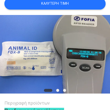
ΚΑΛΎΤΕΡΗ ΤΙΜΉ
ΑΠΌΣΠΑΣΜΑ
SITEMAP
PRIVACY
POLICY
Περιγραφή προϊόντων