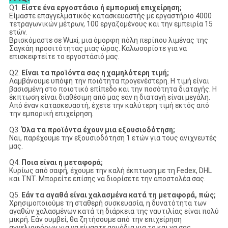
Q1.
Είστε ένα εργοστάσιο ή εμπορική επιχείρηση;
Είμαστε επαγγελματικός κατασκευαστής με εργαστήριο 4000
τετραγωνικών μέτρων, 100 εργαζομένους και την εμπειρία 15
ετών.
Βρισκόμαστε σε Wuxi, μια όμορφη πόλη περίπου λιμένας της
Σαγκάη προσιτότητας μιας ώρας. Καλωσορίστε για να
επισκεφτείτε το εργοστάσιό μας.
Q2.
Είναι τα προϊόντα σας η χαμηλότερη τιμή;
Λαμβάνουμε υπόψη την ποιότητα προγενέστερη. Η τιμή είναι
βασισμένη στο ποιοτικό επίπεδο και την ποσότητα διαταγής. Η
έκπτωση είναι διαθέσιμη από μας εάν η διαταγή είναι μεγάλη.
Από έναν κατασκευαστή, έχετε την καλύτερη τιμή εκτός από
την εμπορική επιχείρηση.
Q3.
Όλα τα προϊόντα έχουν μια εξουσιοδότηση;
Ναι, παρέχουμε την εξουσιοδότηση 1 ετών για τους ανιχνευτές
μας.
Q4.
Ποια είναι η μεταφορά;
Κυρίως από σαφή, έχουμε την καλή έκπτωση με τη Fedex, DHL
και TNT. Μπορείτε επίσης να διορίσετε την αποστολέα σας.
Q5.
Εάν τα αγαθά είναι χαλασμένα κατά τη μεταφορά, πώς;
Χρησιμοποιούμε τη σταθερή συσκευασία, η δυνατότητα των
αγαθών χαλασμένων κατά τη διάρκεια της ναυτιλίας είναι πολύ
μικρή. Εάν συμβεί, θα ζητήσουμε από την επιχείρηση
αγγελιαφόρων για να είμαστε αρμόδια για το και να σας