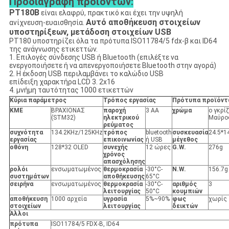
Προδιαγραφή προϊόντων:
PT180B
είναι ελαφρύ, πρακτικό και έχει την υψηλή
Αυτό αποθήκευση στοιχείων
ανίχνευση-ευαισθησία.
υποστηρίξεων, μετάδοση στοιχείων USB
PT180 υποστηρίζει όλα τα πρότυπα ISO11784/5 fdx-β και ID64
της ανάγνωσης ετικεττών.
1. Επιλογές σύνδεσης USB ή Bluetooth (επιλέξτε να
ενεργοποιήσετε ή να απενεργοποιήσετε Bluetooth στην αγορά)
2. Η έκδοση USB περιλαμβάνει το καλώδιο USB
επίδειξη χαρακτήρα LCD 3. 2x16
4. μνήμη ταυτότητας 1000 ετικεττών
Κύρια παράμετρος
Τρόπος εργασίας
Πρότυπα προϊόντ
ΚΜΕ
ΒΡΑΧΙΟΝΑΣ
παροχή
3 AA
χρώμα
ο γκρί
(STM32)
ηλεκτρικού
Μαύρο
ρεύματος
συχνότητα
134.2KHz/125KHz
τρόπος
bluetooth
συσκευασία
24.5*1
εργασίας
επικοινωνίας
ή USB
μέγεθος
οθόνη
128*32 OLED
συνεχής
12 ώρες
G.W.
276g
χρόνος
απασχόλησης
ρολόι
ενσωματωμένος
θερμοκρασία
-30°C-
N.W.
156.7g
συστημάτων
αποθήκευσης
65°C
σειρήνα
ενσωματωμένος
θερμοκρασία
-30°C-
αριθμός
3
λειτουργίας
50°C
κουμπιών
αποθήκευση
1000 αρχεία
υγρασία
5%~90%
φως
χωρίς
στοιχείων
λειτουργίας
δεικτών
Άλλοι
πρότυπα
ISO11784/5 FDX-Β, ID64