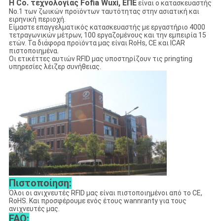
Η Co. τεχνολογίας Fofia Wuxi, ΕΠΕ
είναι ο κατασκευαστής
No.1 των ζωικών προϊόντων ταυτότητας στην ασιατική και
ειρηνική περιοχή.
Είμαστε επαγγελματικός κατασκευαστής με εργαστήριο 4000
τετραγωνικών μέτρων, 100 εργαζομένους και την εμπειρία 15
ετών. Τα διάφορα προϊόντα μας είναι RoHs, CE και ICAR
πιστοποιημένα.
Οι ετικέττες αυτιών RFID μας υποστηρίζουν τις pringting
υπηρεσίες λέιζερ συνήθειας.
Πιστοποίηση:
Όλοι οι ανιχνευτές RFID μας είναι πιστοποιημένοι από το CE,
RoHS. Και προσφέρουμε ενός έτους wannranty για τους
ανιχνευτές μας.
FAQ: