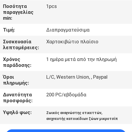
Ποσότητα
1pcs
ΠΟΙΟΤΙΚΌΣ
παραγγελίας
min:
ΈΛΕΓΧΟΣ
Τιμή:
Διαπραγματεύσιμα
ΜΑΣ
Συσκευασία
Χαρτοκιβώτιο πλαίσιο
λεπτομέρειες:
ΕΛΆΤΕ
Χρόνος
1 ημέρα μετά από την πληρωμή
ΣΕ
παράδοσης:
ΕΠΑΦΉ
Όροι
L/C, Western Union, , Paypal
ΜΕ
πληρωμής:
Δυνατότητα
200 PC/εβδομάδα
ΕΙΔΉΣΕΙΣ
προσφοράς:
Υψηλό φως:
,
Ζωικός αναγνώστης ετικεττών
ΖΗΤΉΣΤΕ
ανιχνευτής κατοικίδιων ζώων μικροτσίπ
ΈΝΑ