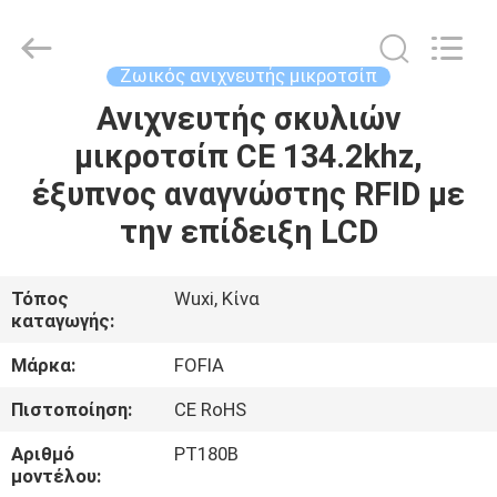
Wuxi
Fofia
Technology
Co.,
Ltd.
Ζωικός ανιχνευτής μικροτσίπ
All
Rights
Ανιχνευτής σκυλιών
ΣΠΊΤΙ
Reserved.
μικροτσίπ CE 134.2khz,
ΠΡΟΪΌΝΤΑ
έξυπνος αναγνώστης RFID με
την επίδειξη LCD
ΒΊΝΤΕΟ
Τόπος
Wuxi, Κίνα
καταγωγής:
ΠΕΡΊΠΟΥ
ΕΜΕΊΣ
Μάρκα:
FOFIA
Πιστοποίηση:
CE RoHS
ΓΎΡΟΣ
Αριθμό
PT180B
ΕΡΓΟΣΤΑΣΊΩΝ
μοντέλου: