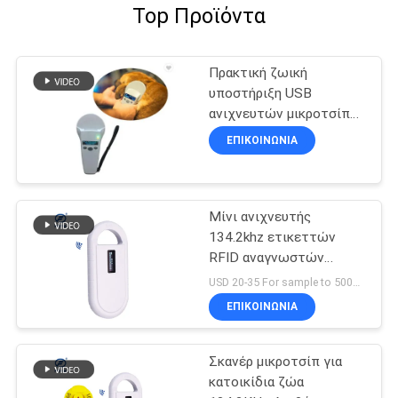
Top Προϊόντα
Πρακτική ζωική
υποστήριξη USB
ανιχνευτών μικροτσίπ
με την αποθήκευση 1000
ΕΠΙΚΟΙΝΩΝΙΑ
στοιχείων αρχείων
Μίνι ανιχνευτής
134.2khz ετικεττών
RFID αναγνωστών
μικροτσίπ ταυτότητας
USD 20-35 For sample to 500pcs MOQ:1PCS
Hanheld
ΕΠΙΚΟΙΝΩΝΙΑ
Σκανέρ μικροτσίπ για
κατοικίδια ζώα