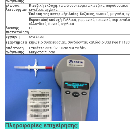
ανάγνωσης
γλώσσα
Κινεζική εκδοχή
: τα απλουστευμένα κινέζικα, παραδοσιακό
λειτουργίας
κινέζικο, αγγλικά
Έκδοση της κεντρικής Ασίας
: Καζάκος, ρωσικά, μογγόλα, αγ
Ευρωπαϊκή εκδοχή:
Γαλλικά, γερμανικά, ισπανικά, πορτογαλι
ολλανδικά, δανικά, αγγλικά
διεθνής
CE
πιστοποίηση
εγγύηση
ένα έτος
εξαρτήματα
κιβώτιο συσκευασίας, συνδέοντας καλώδιο USB (για PT180
απόσταση
Ετικέττα αυτιών: 10cm για το fdx-β
ανάγνωσης
Μικροτσίπ: 7cm
Πληροφορίες επιχείρησης: