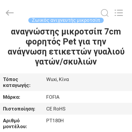
Wuxi
Fofia
Technology
Co.,
Ltd.
Ζωικός ανιχνευτής μικροτσίπ
All
Rights
αναγνώστης μικροτσίπ 7cm
ΣΠΊΤΙ
Reserved.
φορητός Pet για την
ΠΡΟΪΌΝΤΑ
ανάγνωση ετικεττών γυαλιού
γατών/σκυλιών
ΒΊΝΤΕΟ
Τόπος
Wuxi, Κίνα
καταγωγής:
ΠΕΡΊΠΟΥ
ΕΜΕΊΣ
Μάρκα:
FOFIA
Πιστοποίηση:
CE RoHS
ΓΎΡΟΣ
Αριθμό
PT180H
ΕΡΓΟΣΤΑΣΊΩΝ
μοντέλου: