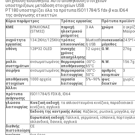
ανίχνευση-ευαισθησία. Αυτό αποθήκευση στοιχείων
υποστηρίξεων, μετάδοση στοιχείων USB
PT180 υποστηρίζει όλα τα πρότυπα ISO11784/5 fdx-β και ID64
της ανάγνωσης ετικεττών.
Κύρια παράμετρος
Τρόπος εργασίας
Πρότυπα προϊόντ
ΚΜΕ
ΒΡΑΧΙΟΝΑΣ
παροχή
3 AA
χρώμα
ο γκρί
(STM32)
ηλεκτρικού
Μαύρο
ρεύματος
συχνότητα
134.2KHz/125KHz
τρόπος
bluetooth
συσκευασία
24.5*1
εργασίας
επικοινωνίας
ή USB
μέγεθος
οθόνη
128*32 OLED
συνεχής
12 ώρες
G.W.
276g
χρόνος
απασχόλησης
ρολόι
ενσωματωμένος
θερμοκρασία
-30°C-
N.W.
156.7g
συστημάτων
αποθήκευσης
65°C
σειρήνα
ενσωματωμένος
θερμοκρασία
-30°C-
αριθμός
3
λειτουργίας
50°C
κουμπιών
αποθήκευση
1000 αρχεία
υγρασία
5%~90%
φως
χωρίς
στοιχείων
λειτουργίας
δεικτών
Άλλοι
πρότυπα
ISO11784/5 FDX-Β, ID64
ανάγνωσης
γλώσσα
Κινεζική εκδοχή
: τα απλουστευμένα κινέζικα, παραδοσιακό
λειτουργίας
κινέζικο, αγγλικά
Έκδοση της κεντρικής Ασίας
: Καζάκος, ρωσικά, μογγόλα, αγ
Ευρωπαϊκή εκδοχή:
Γαλλικά, γερμανικά, ισπανικά, πορτογαλι
ολλανδικά, δανικά, αγγλικά
διεθνής
CE
πιστοποίηση