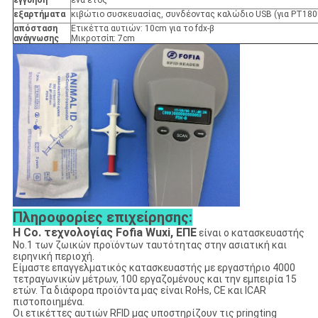
εγγύηση
ένα έτος
εξαρτήματα
κιβώτιο συσκευασίας, συνδέοντας καλώδιο USB (για PT180
απόσταση
Ετικέττα αυτιών: 10cm για το fdx-β
ανάγνωσης
Μικροτσίπ: 7cm
Πληροφορίες επιχείρησης:
Η Co. τεχνολογίας Fofia Wuxi, ΕΠΕ
είναι ο κατασκευαστής
No.1 των ζωικών προϊόντων ταυτότητας στην ασιατική και
ειρηνική περιοχή.
Είμαστε επαγγελματικός κατασκευαστής με εργαστήριο 4000
τετραγωνικών μέτρων, 100 εργαζομένους και την εμπειρία 15
ετών. Τα διάφορα προϊόντα μας είναι RoHs, CE και ICAR
πιστοποιημένα.
Οι ετικέττες αυτιών RFID μας υποστηρίζουν τις pringting