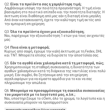
Q2.
Είναι τα προϊόντα σας η χαμηλότερη τιμή;
Λαμβάνουμε υπόψη την ποιότητα προγενέστερη. Η τιμή είναι
βασισμένη στο ποιοτικό επίπεδο και την ποσότητα διαταγής. Η
έκπτωση είναι διαθέσιμη από μας εάν η διαταγή είναι μεγάλη.
Από έναν κατασκευαστή, έχετε την καλύτερη τιμή εκτός από
την εμπορική επιχείρηση.
Q3.
Όλα τα προϊόντα έχουν μια εξουσιοδότηση;
Ναι, παρέχουμε την εξουσιοδότηση 1 ετών για τους ανιχνευτές
μας.
Q4.
Ποια είναι η μεταφορά;
Κυρίως από σαφή, έχουμε την καλή έκπτωση με τη Fedex, DHL
και TNT. Μπορείτε επίσης να διορίσετε την αποστολέα σας.
Q5.
Εάν τα αγαθά είναι χαλασμένα κατά τη μεταφορά, πώς;
Χρησιμοποιούμε τη σταθερή συσκευασία, η δυνατότητα των
αγαθών χαλασμένων κατά τη διάρκεια της ναυτιλίας είναι πολύ
μικρή. Εάν συμβεί, θα ζητήσουμε από την επιχείρηση
αγγελιαφόρων για να είμαστε αρμόδια για το και να σας
πληρώσουμε την απώλεια.
Q6.
Μπορούμε να προσαρμόσουμε τη σακούλα συσκευασίας
του μικροτσίπ με το λογότυπό μας, κ.λπ.;
Ναι, υποστηρίζουμε το cOem, όλο το χρώμα, το λογότυπο και η
συσκευασία μπορούν να προσαρμοστούν.
ανιχνευτής κατοικίδιων ζώων μικροτσίπ