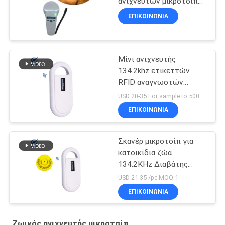
ανιχνευτών μικροτσίπ
με την αποθήκευση 1000
ΕΠΙΚΟΙΝΩΝΙΑ
στοιχείων αρχείων
Μίνι ανιχνευτής
134.2khz ετικεττών
RFID αναγνωστών
μικροτσίπ ταυτότητας
USD 20-35 For sample to 500pcs MOQ:1PCS
Hanheld
ΕΠΙΚΟΙΝΩΝΙΑ
Σκανέρ μικροτσίπ για
κατοικίδια ζώα
134.2KHz Διαβάτης
μικροτσίπ ζώων PT160
USD 21-35 /pc MOQ:1
Σκανέρ μικροτσίπ
ΕΠΙΚΟΙΝΩΝΙΑ
σκύλου
Ζωικός ανιχνευτής μικροτσίπ