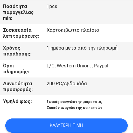
Ποσότητα
1pcs
ΠΟΙΟΤΙΚΌΣ
παραγγελίας
min:
ΈΛΕΓΧΟΣ
Συσκευασία
Χαρτοκιβώτιο πλαίσιο
λεπτομέρειες:
ΜΑΣ
Χρόνος
1 ημέρα μετά από την πληρωμή
ΕΛΆΤΕ
παράδοσης:
ΣΕ
Όροι
L/C, Western Union, , Paypal
ΕΠΑΦΉ
πληρωμής:
ΜΕ
Δυνατότητα
200 PC/εβδομάδα
προσφοράς:
ΕΙΔΉΣΕΙΣ
Υψηλό φως:
,
ζωικός αναγνώστης μικροτσίπ
Ζωικός αναγνώστης ετικεττών
ΖΗΤΉΣΤΕ
ΚΑΛΎΤΕΡΗ ΤΙΜΉ
ΈΝΑ