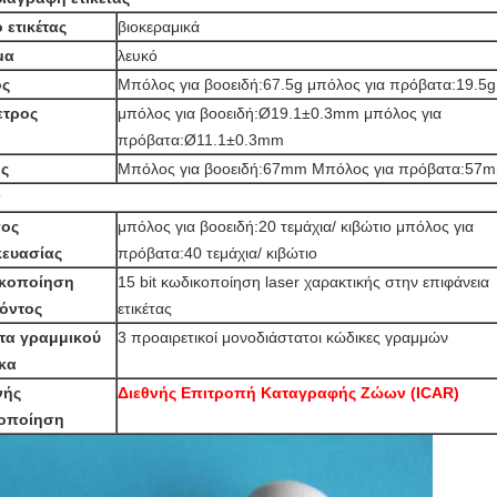
 ετικέτας
βιοκεραμικά
μα
λευκό
ς
Μπόλος για βοοειδή:67.5g μπόλος για πρόβατα:19.5g
ετρος
μπόλος για βοοειδή:Ø19.1±0.3mm μπόλος για
πρόβατα:Ø11.1±0.3mm
ς
Μπόλος για βοοειδή:67mm Μπόλος για πρόβατα:57
α
ος
μπόλος για βοοειδή:20 τεμάχια/ κιβώτιο μπόλος για
ευασίας
πρόβατα:40 τεμάχια/ κιβώτιο
κοποίηση
15 bit κωδικοποίηση laser χαρακτικής στην επιφάνεια
όντος
ετικέτας
έτα γραμμικού
3 προαιρετικοί μονοδιάστατοι κώδικες γραμμών
κα
νής
Διεθνής Επιτροπή Καταγραφής Ζώων (ICAR)
οποίηση