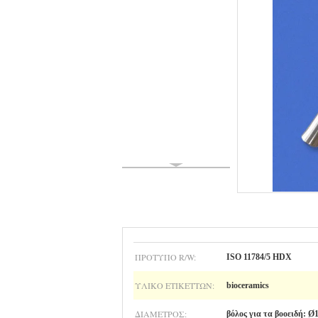
ΠΡΌΤΥΠΟ R/W:
ISO 11784/5 HDX
ΥΛΙΚΌ ΕΤΙΚΕΤΤΏΝ:
bioceramics
ΔΙΆΜΕΤΡΟΣ:
βόλος για τα βοοειδή: 