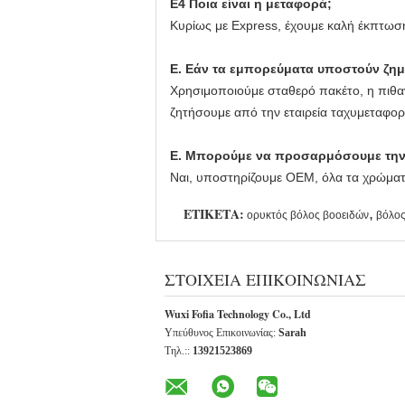
Ε4 Ποια είναι η μεταφορά;
Κυρίως με Express, έχουμε καλή έκπτωση
Ε. Εάν τα εμπορεύματα υποστούν ζημι
Χρησιμοποιούμε σταθερό πακέτο, η πιθαν
ζητήσουμε από την εταιρεία ταχυμεταφορ
Ε. Μπορούμε να προσαρμόσουμε την τ
Ναι, υποστηρίζουμε OEM, όλα τα χρώματ
ΕΤΙΚΈΤΑ:
,
ορυκτός βόλος βοοειδών
βόλος
ΣΤΟΙΧΕΊΑ ΕΠΙΚΟΙΝΩΝΊΑΣ
Wuxi Fofia Technology Co., Ltd
Υπεύθυνος Επικοινωνίας:
Sarah
Τηλ.::
13921523869