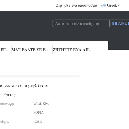
Ζητήστε ένα απόσπασμα
Greek
ΠΟΙΟΤΙΚΌΣ ΈΛΕΓΧΟΣ
ΜΑΣ ΕΛΆΤΕ ΣΕ ΕΠΑΦΉ ΜΕ
ΖΗΤΉΣΤΕ ΈΝΑ ΑΠΌΣΠΑΣΜΑ
λου για την ταυτοποίηση βοοειδών και προβάτων
οειδών και προβάτων
ομέρειες:
καταγωγής:
Wuxi, Κίνα
:
FOFIA
οίηση:
ICAR