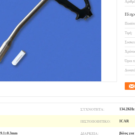
Αριθμό
Πληρ
Ποσότη
Τιμή:
Συσκευ
Χρόνος
Όροι π
Δυνατό
ΣΥΧΝΌΤΗΤΑ:
134.2KHz
ΠΙΣΤΟΠΟΙΗΤΙΚΌ:
ICAR
ΔΙΆΡΚΕΙΑ:
Ø19.1±0.3mm
βόλος για