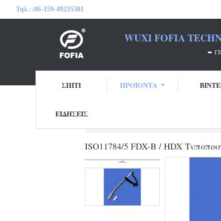
Τηλ.::
86-159-49235501
WUXI FOFIA TECHN
➨ ΓΊΝΕΤΕ Ο ΣΥΝΕ
ΣΠΊΤΙ
ΠΡΟΪΌΝΤΑ
ΒΊΝΤ
ΕΙΔΉΣΕΙΣ
Αρχική Σελίδα
Προϊόντα
Ετικέττα 
ISO11784/5 FDX-B / HDX Τυποποι