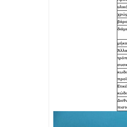
υλικό
χρώ
βάρο
διάμ
μήκο
Άλλ
τρόπ
συσκ
κωδι
προϊ
Ετικ
κώδι
Διεθ
πιστ