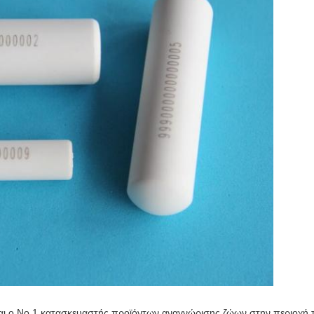
ναι ο Νο.1 κατασκευαστής προϊόντων αναγνώρισης ζώων στην περιοχή τη