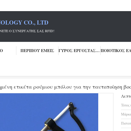
OLOGY CO., LTD
ΡΓΆΤΗΣ ΣΑΣ RFID!
ΕΟ
ΠΕΡΊΠΟΥ ΕΜΕΊΣ
ΓΎΡΟΣ ΕΡΓΟΣΤΑΣΊΩΝ
βόλων στομαχιών
ISO11784/5 FDX-B / HDX Τυποποιημένη ετικέτα ρούμιου μπό
ημένη ετικέτα ρούμιου μπόλου για την ταυτοποίηση βο
Λεπτ
Τόπος 
Μάρκα
Πιστοπ