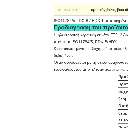
ΕΠΙΣΗΜΑΊΝΩ:
ορυκτός βόλος βοοει
ISO11784/5 FDX-B / HDX Τυποποιημένη ε
Προδιαγραφή του προϊόντο
Η ηλεκτρονική κεραμική ετικέτα ET912 An
πρότυπα ISO11784/5, FDX-B/HDX.
Κατασκευασμένο με βιοχημικό ιατρικό υλ
δεδομένων.
Όταν συνδυάζεται με τη σειρά αναγνώστω
εξασφαλίζοντας αποτελεσματικότητα και α
Προδ
Πρότ
συχν
θερμ
διατ
θερμ
λειτ
Προδ