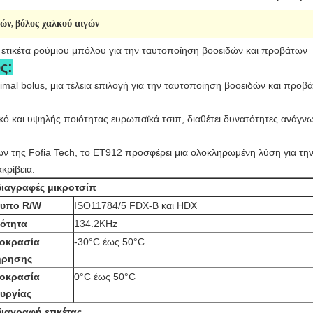
δών
βόλος χαλκού αιγών
,
τικέτα ρούμιου μπόλου για την ταυτοποίηση βοοειδών και προβάτων
ς:
imal bolus, μια τέλεια επιλογή για την ταυτοποίηση βοοειδών και προβ
ικό και υψηλής ποιότητας ευρωπαϊκά τσιπ, διαθέτει δυνατότητες ανάγ
ν της Fofia Tech, το ET912 προσφέρει μια ολοκληρωμένη λύση για την
κρίβεια.
ιαγραφές μικροτσίπ
υπο R/W
ISO11784/5 FDX-B και HDX
ότητα
134.2KHz
οκρασία
-30°C έως 50°C
ήρησης
οκρασία
0°C έως 50°C
ουργίας
ιαγραφή ετικέτας