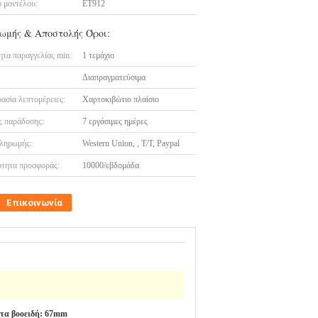
 μοντέλου:
ET912
ωμής & Αποστολής Όροι:
τα παραγγελίας min:
1 τεμάχιο
Διαπραγματεύσιμα
ασία λεπτομέρειες:
Χαρτοκιβώτιο πλαίσιο
 παράδοσης:
7 εργάσιμες ημέρες
ληρωμής:
Western Union, , T/T, Paypal
τητα προσφοράς:
10000/εβδομάδα
Επικοινωνία
 τα βοοειδή: 67mm