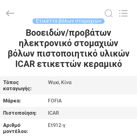
Wuxi
Fofia
Technology
Co.,
Ltd.
Ετικέττα βόλων στομαχιών
All
Rights
Βοοειδών/προβάτων
ΣΠΊΤΙ
Reserved.
ηλεκτρονικό στομαχιών
ΠΡΟΪΌΝΤΑ
βόλων πιστοποιητικό υλικών
ICAR ετικεττών κεραμικό
ΒΊΝΤΕΟ
Τόπος
Wuxi, Κίνα
καταγωγής:
ΠΕΡΊΠΟΥ
ΕΜΕΊΣ
Μάρκα:
FOFIA
Πιστοποίηση:
ICAR
ΓΎΡΟΣ
Αριθμό
Et912-γ
ΕΡΓΟΣΤΑΣΊΩΝ
μοντέλου: