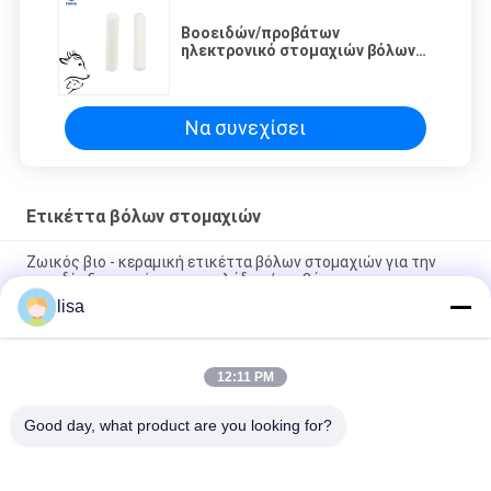
Βοοειδών/προβάτων
ηλεκτρονικό στομαχιών βόλων
πιστοποιητικό υλικών ICAR
ετικεττών κεραμικό
Να συνεχίσει
Ετικέττα βόλων στομαχιών
Ζωικός βιο - κεραμική ετικέττα βόλων στομαχιών για την
καταδίωξη ταυτότητας αγελάδων/προβάτων
lisa
ISO11784/5 FDX-B / HDX Τυποποιημένη ετικέτα ρούμιου
μπόλου για την ταυτοποίηση βοοειδών και προβάτων
12:11 PM
ISO11784/5 ορυκτή συχνότητα βόλων 134.2khz βοοειδών με
το υλικό Bioceramic
Good day, what product are you looking for?
Λαϊκή κατηγορία
Όλα