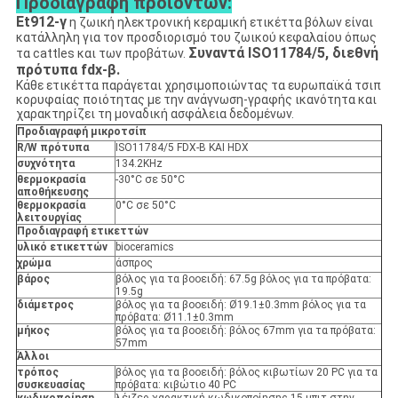
Προδιαγραφή προϊόντων:
Et912-γ
η ζωική ηλεκτρονική κεραμική ετικέττα βόλων είναι
κατάλληλη για τον προσδιορισμό του ζωικού κεφαλαίου όπως
Συναντά ISO11784/5, διεθνή
τα cattles και των προβάτων.
πρότυπα fdx-β.
Κάθε ετικέττα παράγεται χρησιμοποιώντας τα ευρωπαϊκά τσιπ
κορυφαίας ποιότητας με την ανάγνωση-γραφής ικανότητα και
χαρακτηρίζει τη μοναδική ασφάλεια δεδομένων.
Προδιαγραφή μικροτσίπ
R/W πρότυπα
ISO11784/5 FDX-Β ΚΑΙ HDX
συχνότητα
134.2KHz
θερμοκρασία
-30°C σε 50°C
αποθήκευσης
θερμοκρασία
0°C σε 50°C
λειτουργίας
Προδιαγραφή ετικεττών
υλικό ετικεττών
bioceramics
χρώμα
άσπρος
βάρος
βόλος για τα βοοειδή: 67.5g βόλος για τα πρόβατα:
19.5g
διάμετρος
βόλος για τα βοοειδή: Ø19.1±0.3mm βόλος για τα
πρόβατα: Ø11.1±0.3mm
μήκος
βόλος για τα βοοειδή: βόλος 67mm για τα πρόβατα:
57mm
Άλλοι
τρόπος
βόλος για τα βοοειδή: βόλος κιβωτίων 20 PC για τα
συσκευασίας
πρόβατα: κιβώτιο 40 PC