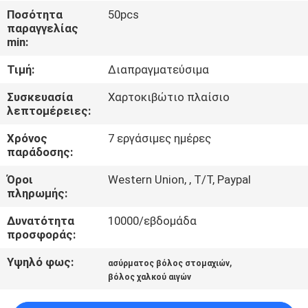
Ποσότητα
50pcs
ΠΟΙΟΤΙΚΌΣ
παραγγελίας
min:
ΈΛΕΓΧΟΣ
Τιμή:
Διαπραγματεύσιμα
ΜΑΣ
Συσκευασία
Χαρτοκιβώτιο πλαίσιο
λεπτομέρειες:
ΕΛΆΤΕ
Χρόνος
7 εργάσιμες ημέρες
ΣΕ
παράδοσης:
ΕΠΑΦΉ
Όροι
Western Union, , T/T, Paypal
ΜΕ
πληρωμής:
Δυνατότητα
10000/εβδομάδα
ΕΙΔΉΣΕΙΣ
προσφοράς:
Υψηλό φως:
,
ασύρματος βόλος στομαχιών
ΖΗΤΉΣΤΕ
βόλος χαλκού αιγών
ΈΝΑ