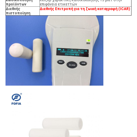
κωδικοποίηση
λέιζερ χαρακτική κωδικοποίησης 15 μπιτ στην
προϊόντων
επιφάνεια ετικεττών
Διεθνής
Διεθνής Επιτροπή για τη ζωική καταγραφή (ICAR)
πιστοποίηση