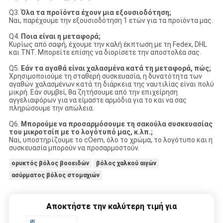
Q3.
Όλα τα προϊόντα έχουν μια εξουσιοδότηση;
Ναι, παρέχουμε την εξουσιοδότηση 1 ετών για τα προϊόντα μας.
Q4.
Ποια είναι η μεταφορά;
Κυρίως από σαφή, έχουμε την καλή έκπτωση με τη Fedex, DHL
και TNT. Μπορείτε επίσης να διορίσετε την αποστολέα σας.
Q5.
Εάν τα αγαθά είναι χαλασμένα κατά τη μεταφορά, πώς;
Χρησιμοποιούμε τη σταθερή συσκευασία, η δυνατότητα των
αγαθών χαλασμένων κατά τη διάρκεια της ναυτιλίας είναι πολύ
μικρή. Εάν συμβεί, θα ζητήσουμε από την επιχείρηση
αγγελιαφόρων για να είμαστε αρμόδια για το και να σας
πληρώσουμε την απώλεια.
Q6.
Μπορούμε να προσαρμόσουμε τη σακούλα συσκευασίας
του μικροτσίπ με το λογότυπό μας, κ.λπ.;
Ναι, υποστηρίζουμε το cOem, όλο το χρώμα, το λογότυπο και η
συσκευασία μπορούν να προσαρμοστούν.
ορυκτός βόλος βοοειδών
βόλος χαλκού αιγών
ασύρματος βόλος στομαχιών
Αποκτήστε την καλύτερη τιμή για